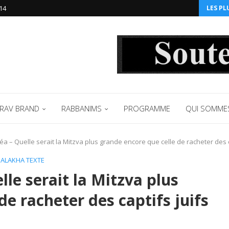
14‬
LES PL
RAV BRAND
RABBANIMS
PROGRAMME
QUI SOMME
a – Quelle serait la Mitzva plus grande encore que celle de racheter des ca
ALAKHA TEXTE
le serait la Mitzva plus
de racheter des captifs juifs