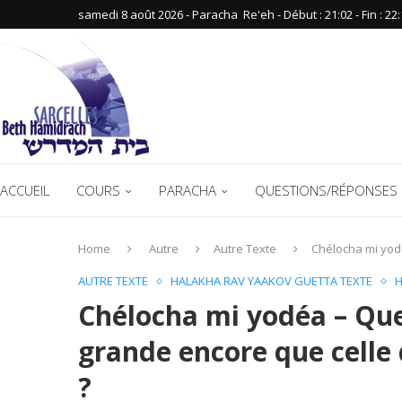
samedi 8 août 2026 - Paracha ‪ Re'eh‬ - Début : 21:02‬ - Fin : ‪22:
ACCUEIL
COURS
PARACHA
QUESTIONS/RÉPONSES 
Home
Autre
Autre Texte
Chélocha mi yodé
AUTRE TEXTE
HALAKHA RAV YAAKOV GUETTA TEXTE
H
Chélocha mi yodéa – Quel
grande encore que celle 
?