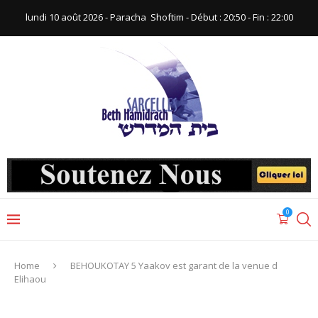
lundi 10 août 2026 - Paracha ‪ Shoftim‬ - Début : 20:50‬ - Fin : ‪22:00‬
0
Home
BEHOUKOTAY 5 Yaakov est garant de la venue d
Elihaou