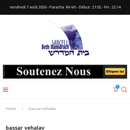
vendredi 7 août 2026 - Paracha ‪ Re'eh‬ - Début : 21:02‬ - Fin : ‪22:14‬
0
Home
bassar vehalav
bassar vehalav