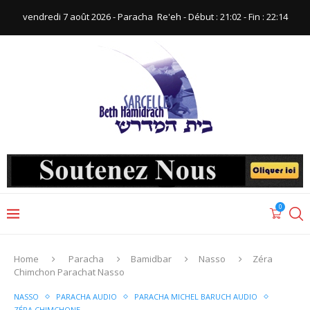
vendredi 7 août 2026 - Paracha ‪ Re'eh‬ - Début : 21:02‬ - Fin : ‪22:14‬
0
Home
Paracha
Bamidbar
Nasso
Zéra
Chimchon Parachat Nasso
NASSO
PARACHA AUDIO
PARACHA MICHEL BARUCH AUDIO
ZÉRA CHIMCHONE