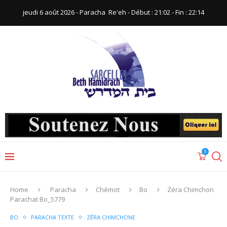
jeudi 6 août 2026 - Paracha ‪ Re'eh‬ - Début : 21:02‬ - Fin : ‪22:14‬
0
Home
Paracha
Chémot
Bo
Zéra Chimchon
Parachat Bo_5779
BO
PARACHA TEXTE
ZÉRA CHIMCHONE