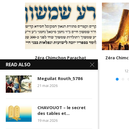
Zéra Chimchon Parachat
Zéra Chimc
Réé_5779
READ ALSO
10 septembre 2019
12
Meguilat Routh_5786
21 mai 2026
CHAVOUOT – le secret
des tables et...
19 mai 2026