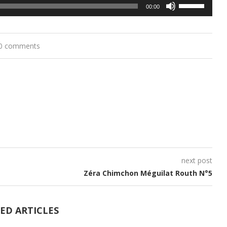
Utilisez
00:00
les
flèches
0 comments
haut/bas
pour
augmenter
ou
diminuer
le
volume.
next post
Zéra Chimchon Méguilat Routh N°5
ED ARTICLES