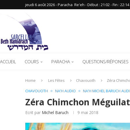
jeudi 6 août 2026 - Paracha ‪ Re'eh‬ - Début : 21:02‬ - Fin : ‪22:14‬
ACCUEIL
COURS
PARACHA
QUESTIONS/RÉPONSES 
Home
Les Fêtes
Chavouoth
Zéra Chimcho
CHAVOUOTH
NA'H AUDIO
NA'H MICHEL BARUCH AUD
Zéra Chimchon Méguilat
Ecrit par
Michel Baruch
9 mai 2018