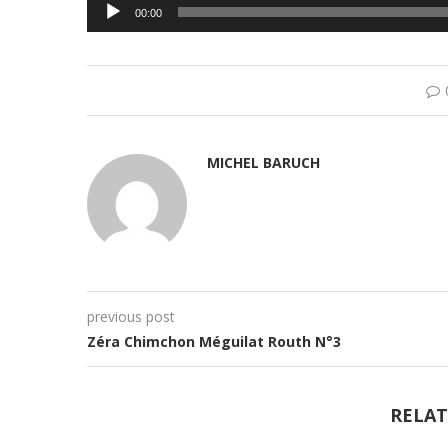
Lecteur
00:00
audio
MICHEL BARUCH
previous post
Zéra Chimchon Méguilat Routh N°3
RELAT