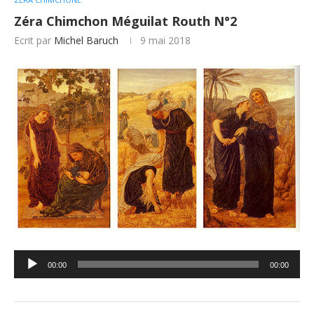
Zéra Chimchon Méguilat Routh N°2
Ecrit par
Michel Baruch
9 mai 2018
Lecteur
00:00
00:00
audio