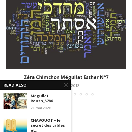
Zéra Chimchon Méguilat Esther N°7
READ ALSO
23 février 2018
Meguilat
Routh_5786
21 mai 2026
CHAVOUOT – le
secret des tables
et...