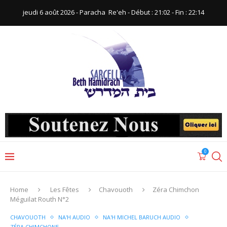
jeudi 6 août 2026 - Paracha ‪ Re'eh‬ - Début : 21:02‬ - Fin : ‪22:14‬
0
Home
Les Fêtes
Chavouoth
Zéra Chimchon
Méguilat Routh N°2
CHAVOUOTH
NA'H AUDIO
NA'H MICHEL BARUCH AUDIO
ZÉRA CHIMCHONE