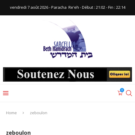
vendredi 7 août 2026 - Paracha ‪ Re'eh‬ - Début : 21:02‬ - Fin : ‪22:14‬
0
Home
zeboulon
zeboulon