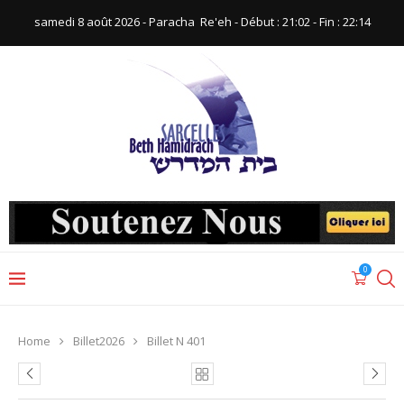
samedi 8 août 2026 - Paracha ‪ Re'eh‬ - Début : 21:02‬ - Fin : ‪22:14‬
0
Home
Billet2026
Billet N 401