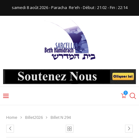
samedi 8 août 2026 - Paracha ‪ Re'eh‬ - Début : 21:02‬ - Fin : ‪22:14‬
0
Home
Billet2026
Billet N 294