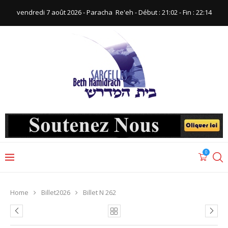
vendredi 7 août 2026 - Paracha ‪ Re'eh‬ - Début : 21:02‬ - Fin : ‪22:14‬
0
Home
Billet2026
Billet N 262