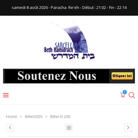
samedi 8 août 2026 - Paracha ‪ Re'eh‬ - Début : 21:02‬ - Fin : ‪22:14‬
0
Home
Billet2026
Billet N 200