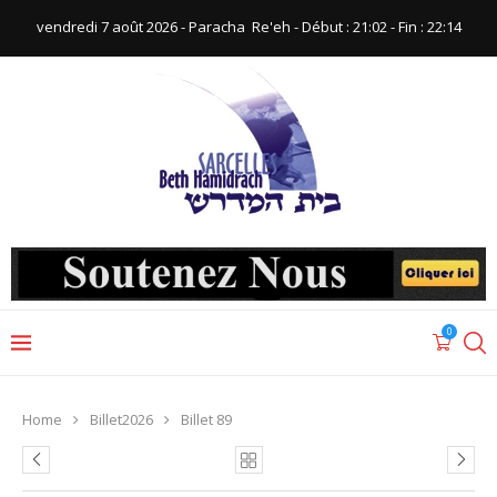
vendredi 7 août 2026 - Paracha ‪ Re'eh‬ - Début : 21:02‬ - Fin : ‪22:14‬
0
Home
Billet2026
Billet 89