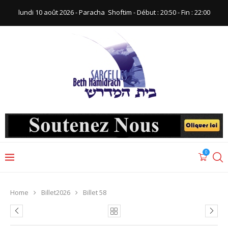
lundi 10 août 2026 - Paracha ‪ Shoftim‬ - Début : 20:50‬ - Fin : ‪22:00‬
0
Home
Billet2026
Billet 58