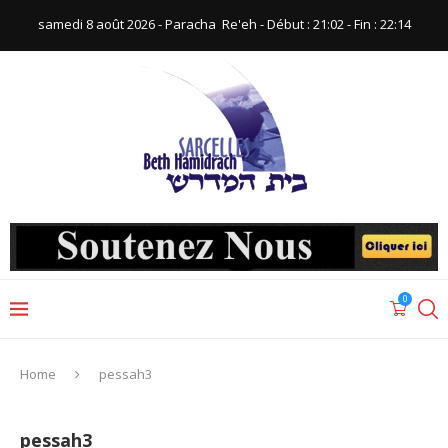
samedi 8 août 2026 - Paracha ‪ Re'eh‬ - Début : 21:02‬ - Fin : ‪22:14‬
0
Home
pessah3
pessah3