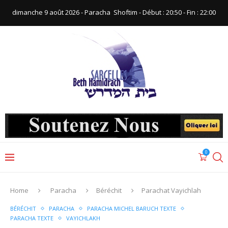
dimanche 9 août 2026 - Paracha ‪ Shoftim‬ - Début : 20:50‬ - Fin : ‪22:00‬
0
Home
Paracha
Béréchit
Parachat Vayichlah
BÉRÉCHIT
PARACHA
PARACHA MICHEL BARUCH TEXTE
PARACHA TEXTE
VAYICHLAKH