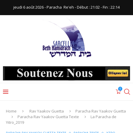
jeudi 6 août 2026 - Paracha ‪ Re'eh‬ - Début : 21:02‬ - Fin : ‪22:14‬
0
Home
Rav Yaakov Guetta
Paracha Rav Yaakov Guetta
Paracha Rav Yaakov Guetta Texte
La Paracha de
Yitro_2019
PARACHA RAV YAAKOV GUETTA TEXTE
PARACHA TEXTE
YTRO