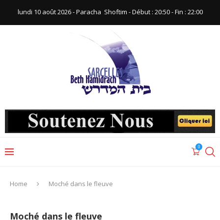
lundi 10 août 2026 - Paracha ‪ Shoftim‬ - Début : 20:50‬ - Fin : ‪22:00‬
0
Home
Moché dans le fleuve
Moché dans le fleuve