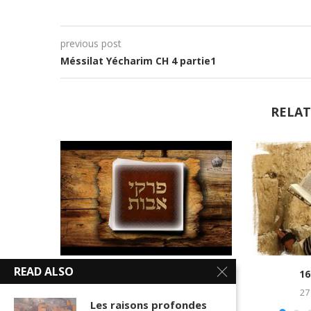
previous post
Méssilat Yécharim CH 4 partie1
RELAT
READ ALSO
Explication sur les Pirkei Avot N°2
16
22 avril 2020
27
Les raisons profondes