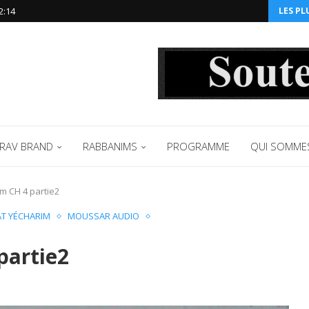
2:14‬
LES PL
RAV BRAND
RABBANIMS
PROGRAMME
QUI SOMME
m CH 4 partie2
AT YÉCHARIM
MOUSSAR AUDIO
partie2