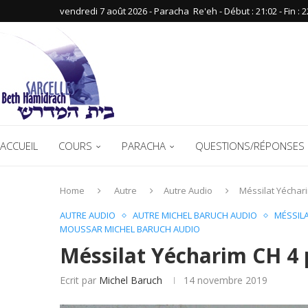
vendredi 7 août 2026 - Paracha ‪ Re'eh‬ - Début : 21:02‬ - Fin : ‪2
ACCUEIL
COURS
PARACHA
QUESTIONS/RÉPONSES 
Home
Autre
Autre Audio
Méssilat Yéchari
AUTRE AUDIO
AUTRE MICHEL BARUCH AUDIO
MÉSSIL
MOUSSAR MICHEL BARUCH AUDIO
Méssilat Yécharim CH 4 
Ecrit par
Michel Baruch
14 novembre 2019