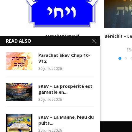
Parachat Vayehi
Béréchit – L
READ ALSO
9 janvier 2017
16
Parachat Ekev Chap 10-
V12
30 juillet 2026
EKEV – La prospérité est
garantie en...
30 juillet 2026
EKEV – La Manne, l’eau du
puits...
30 juillet 2026