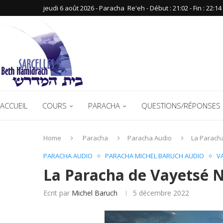
jeudi 6 août 2026 - Paracha ‪ Re'eh‬ - Début : 21:02‬ - Fin : ‪22:14‬
ACCUEIL
COURS
PARACHA
QUESTIONS/RÉPONSES 
Home
Paracha
Paracha Audio
La Parach
PARACHA AUDIO
PARACHA MICHEL BARUCH AUDIO
V
La Paracha de Vayetsé 
Ecrit par
Michel Baruch
5 décembre 2022