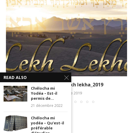
READ ALSO
La Paracha de Lekh lekha_2019
Chélocha mi
5 novembre 2019
Yodéa – Est-il
permis de...
21 décembre 2022
Chélocha mi
yodéa – Qu’est-il
préférable