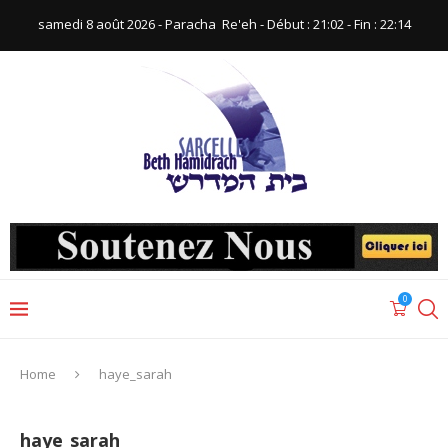
samedi 8 août 2026 - Paracha ‪ Re'eh‬ - Début : 21:02‬ - Fin : ‪22:14‬
0
Home
haye_sarah
haye_sarah