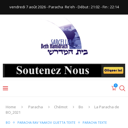
vendredi 7 août 2026 - Paracha ‪ Re'eh‬ - Début : 21:02‬ - Fin : ‪22:14‬
0
Home
Paracha
Chémot
Bo
La Paracha de
BO_2021
BO
PARACHA RAV YAAKOV GUETTA TEXTE
PARACHA TEXTE