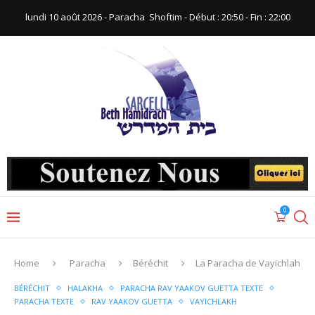
lundi 10 août 2026 - Paracha ‪ Shoftim‬ - Début : 20:50‬ - Fin : ‪22:00‬
0
Home
Paracha
Béréchit
La Paracha de Vayichlah
BÉRÉCHIT
HALAKHA
PARACHA RAV YAAKOV GUETTA TEXTE
PARACHA TEXTE
RAV YAAKOV GUETTA
VAYICHLAKH