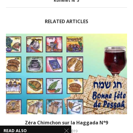
Kohelet N°5
RELATED ARTICLES
Zéra Chimchon sur la Haggada N°9
READ ALSO
18 avril 2019