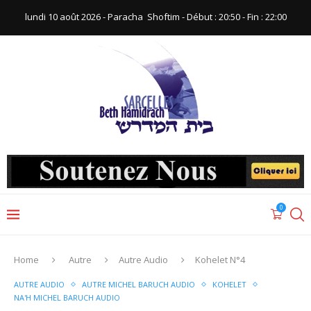
lundi 10 août 2026 - Paracha ‪ Shoftim‬ - Début : 20:50‬ - Fin : ‪22:00‬
0
Home
Autre
Autre Audio
Kohelet N°4
AUTRE AUDIO
AUTRE MICHEL BARUCH AUDIO
KOHELET
NA'H MICHEL BARUCH AUDIO