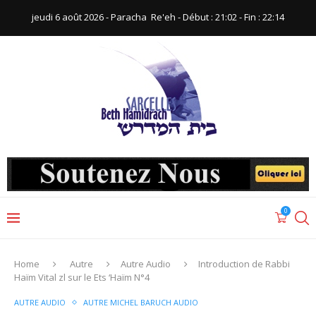
jeudi 6 août 2026 - Paracha ‪ Re'eh‬ - Début : 21:02‬ - Fin : ‪22:14‬
0
Home
Autre
Autre Audio
Introduction de Rabbi
Haïm Vital zl sur le Ets ‘Haïm N°4
AUTRE AUDIO
AUTRE MICHEL BARUCH AUDIO