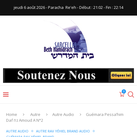
jeudi 6 août 2026 - Paracha ‪ Re'eh‬ - Début : 21:02‬ - Fin : ‪22:14‬
0
Home
Autre
Autre Audio
Guémara Pessa’him
Daf נח Amoud A N°2
AUTRE AUDIO
AUTRE RAV YÉHIEL BRAND AUDIO
GUÉMARA RAV YÉHIEL BRAND