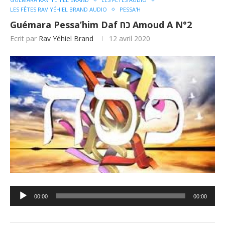
LES FÊTES RAV YÉHIEL BRAND AUDIO
PESSA'H
Guémara Pessa’him Daf כח Amoud A N°2
Ecrit par
Rav Yéhiel Brand
12 avril 2020
Lecteur
00:00
00:00
audio