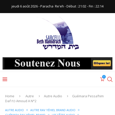
jeudi 6 août 2026 - Paracha ‪ Re'eh‬ - Début : 21:02‬ - Fin : ‪22:14‬
0
Home
Autre
Autre Audio
Guémara Pessa’him
Daf כח Amoud A N°2
AUTRE AUDIO
AUTRE RAV YÉHIEL BRAND AUDIO
GUÉMARA RAV YÉHIEL BRAND
LES FÊTES AUDIO