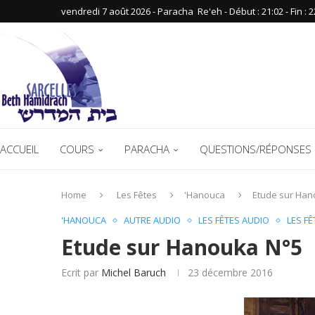
vendredi 7 août 2026 - Paracha ‪ Re'eh‬ - Début : 21:02‬ - Fin : ‪2
ACCUEIL
COURS
PARACHA
QUESTIONS/RÉPONSES 
Home
Les Fêtes
'Hanouca
Etude sur Han
'HANOUCA
AUTRE AUDIO
LES FÊTES AUDIO
LES F
Etude sur Hanouka N°5
Ecrit par
Michel Baruch
23 décembre 2016