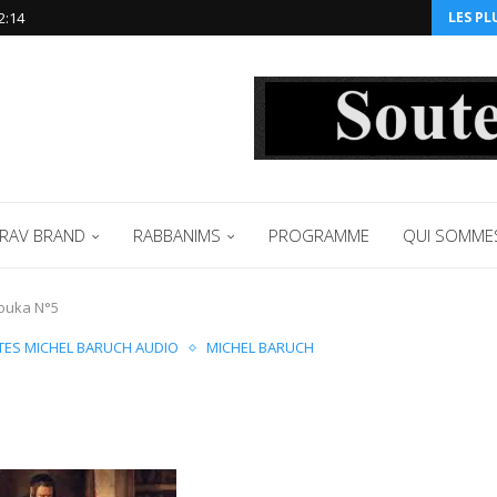
2:14‬
LES PL
RAV BRAND
RABBANIMS
PROGRAMME
QUI SOMME
ouka N°5
ÊTES MICHEL BARUCH AUDIO
MICHEL BARUCH