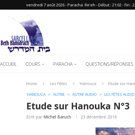
vendredi 7 août 2026 - Paracha ‪ Re'eh‬ - Début : 21:02‬ - Fin : ‪2
ACCUEIL
COURS
PARACHA
QUESTIONS/RÉPONSES 
Home
Les Fêtes
'Hanouca
Etude sur Han
'HANOUCA
AUTRE
AUTRE AUDIO
LES FÊTES AUDIO
Etude sur Hanouka N°3
Ecrit par
Michel Baruch
23 décembre 2016