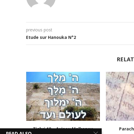
previous post
Etude sur Hanouka N°2
RELAT
Tichri 19 – Avinou Malkenou
Parach
READ ALSO