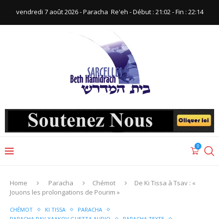
vendredi 7 août 2026 - Paracha ‪ Re'eh‬ - Début : 21:02‬ - Fin : ‪22:14‬
0
Home
Paracha
Chémot
De Ki Tissa à Tsav : «
Jouons les prolongations de Pourim »
CHÉMOT
KI TISSA
PARACHA
PARACHA RAV YAAKOV GUETTA AUDIO
PARACHA TEXTE