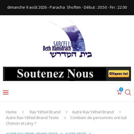
dimanche 9 août 2026 - Paracha ‪ Shoftim‬ - Début : 20:50‬ - Fin : ‪22:00‬
0
Home
Rav Yéhiel Brand
Autre Rav Yéhiel Brand
Autre Rav Yéhiel Brand Texte
Combien de personnes ont tué
Chimon et Lévy ?
AUTRE RAV YÉHIEL BRAND TEXTE
AUTRE TEXTE