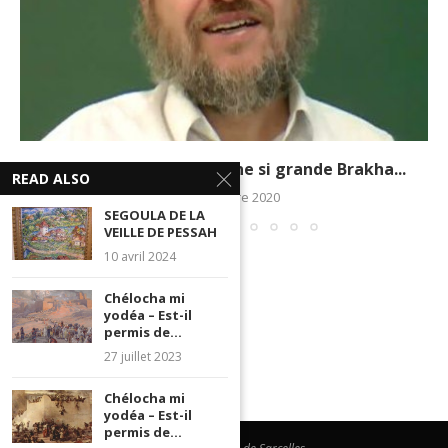
Pourquoi Séra’h a reçu une si grande Brakha...
READ ALSO
25 novembre 2020
SEGOULA DE LA
VEILLE DE PESSAH
10 avril 2024
Chélocha mi
yodéa – Est-il
permis de...
27 juillet 2023
Chélocha mi
yodéa – Est-il
permis de...