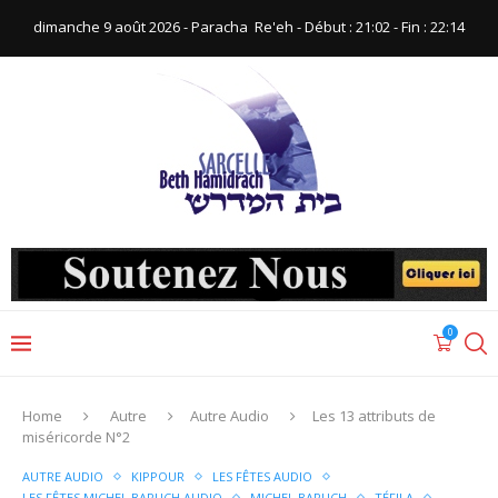
dimanche 9 août 2026 - Paracha ‪ Re'eh‬ - Début : 21:02‬ - Fin : ‪22:14‬
0
Home
Autre
Autre Audio
Les 13 attributs de
miséricorde N°2
AUTRE AUDIO
KIPPOUR
LES FÊTES AUDIO
LES FÊTES MICHEL BARUCH AUDIO
MICHEL BARUCH
TÉFILA