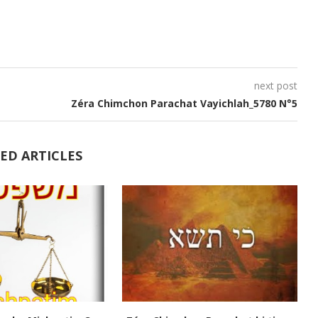
diminuer
le
volume.
next post
Zéra Chimchon Parachat Vayichlah_5780 N°5
ED ARTICLES