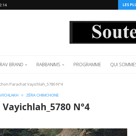
2:14‬
LES PL
RAV BRAND
RABBANIMS
PROGRAMME
QUI SOMME
chon Parachat Vayichlah_5780 N°4
AYICHLAKH
ZÉRA CHIMCHONE
 Vayichlah_5780 N°4