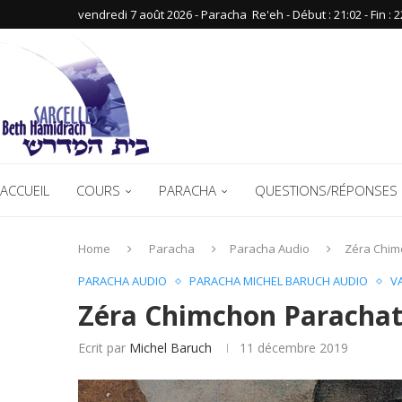
vendredi 7 août 2026 - Paracha ‪ Re'eh‬ - Début : 21:02‬ - Fin : ‪2
ACCUEIL
COURS
PARACHA
QUESTIONS/RÉPONSES 
Home
Paracha
Paracha Audio
Zéra Chim
PARACHA AUDIO
PARACHA MICHEL BARUCH AUDIO
V
Zéra Chimchon Parachat
Ecrit par
Michel Baruch
11 décembre 2019