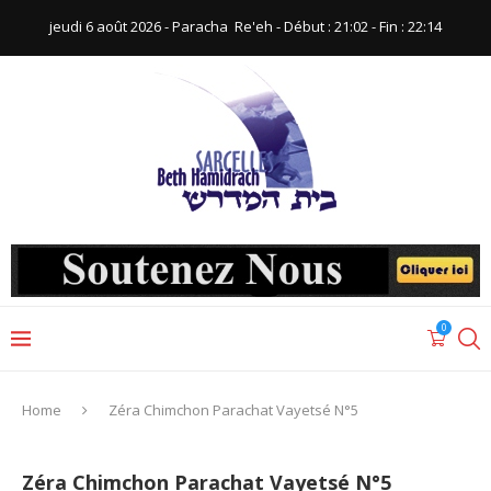
jeudi 6 août 2026 - Paracha ‪ Re'eh‬ - Début : 21:02‬ - Fin : ‪22:14‬
0
Home
Zéra Chimchon Parachat Vayetsé N°5
Zéra Chimchon Parachat Vayetsé N°5