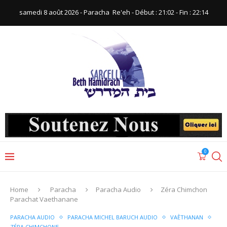
samedi 8 août 2026 - Paracha ‪ Re'eh‬ - Début : 21:02‬ - Fin : ‪22:14‬
0
Home
Paracha
Paracha Audio
Zéra Chimchon
Parachat Vaethanane
PARACHA AUDIO
PARACHA MICHEL BARUCH AUDIO
VAÈTHANAN
ZÉRA CHIMCHONE