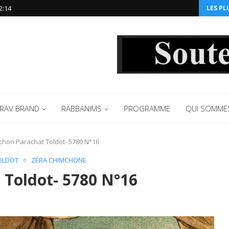
2:14‬
LES PL
RAV BRAND
RABBANIMS
PROGRAMME
QUI SOMME
chon Parachat Toldot- 5780 N°16
OLDOT
ZÉRA CHIMCHONE
 Toldot- 5780 N°16