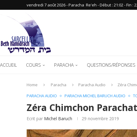
vendredi 7 août 2026 - Paracha ‪ Re'eh‬ - Début : 21:02‬ - Fin : ‪2
ACCUEIL
COURS
PARACHA
QUESTIONS/RÉPONSES 
Home
Paracha
Paracha Audio
Zéra Chim
PARACHA AUDIO
PARACHA MICHEL BARUCH AUDIO
T
Zéra Chimchon Parachat
Ecrit par
Michel Baruch
29 novembre 2019