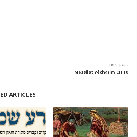
pour
augmenter
ou
diminuer
le
volume.
next post
Méssilat Yécharim CH 10
ED ARTICLES