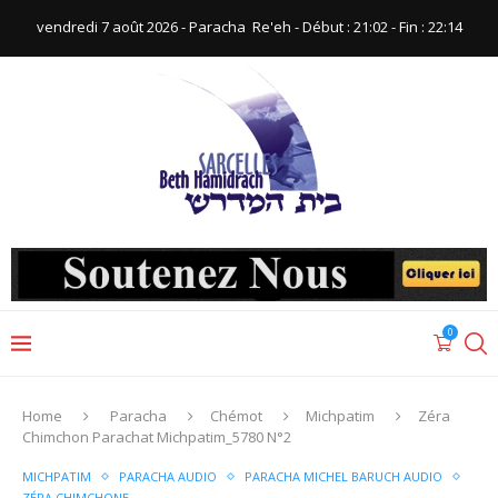
vendredi 7 août 2026 - Paracha ‪ Re'eh‬ - Début : 21:02‬ - Fin : ‪22:14‬
0
Home
Paracha
Chémot
Michpatim
Zéra
Chimchon Parachat Michpatim_5780 N°2
MICHPATIM
PARACHA AUDIO
PARACHA MICHEL BARUCH AUDIO
ZÉRA CHIMCHONE