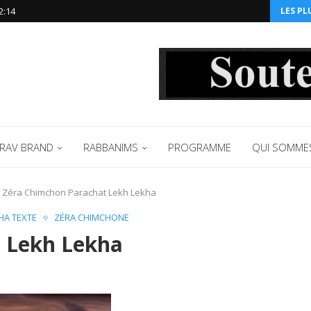
2:14‬
LES PL
RAV BRAND
RABBANIMS
PROGRAMME
QUI SOMME
Zéra Chimchon Parachat Lekh Lekha
HA TEXTE
ZÉRA CHIMCHONE
 Lekh Lekha