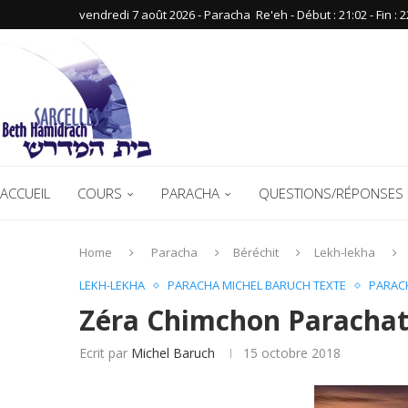
vendredi 7 août 2026 - Paracha ‪ Re'eh‬ - Début : 21:02‬ - Fin : ‪2
ACCUEIL
COURS
PARACHA
QUESTIONS/RÉPONSES 
Home
Paracha
Béréchit
Lekh-lekha
LEKH-LEKHA
PARACHA MICHEL BARUCH TEXTE
PARAC
Zéra Chimchon Parachat
Ecrit par
Michel Baruch
15 octobre 2018