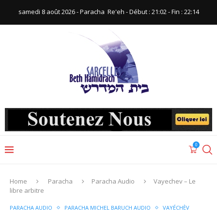
samedi 8 août 2026 - Paracha ‪ Re'eh‬ - Début : 21:02‬ - Fin : ‪22:14‬
0
Home
Paracha
Paracha Audio
Vayechev – Le
libre arbitre
PARACHA AUDIO
PARACHA MICHEL BARUCH AUDIO
VAYÉCHÈV