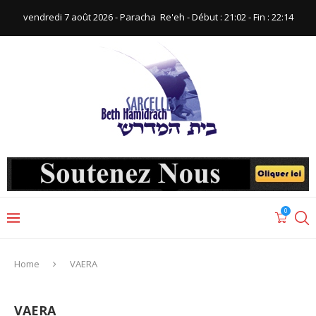
vendredi 7 août 2026 - Paracha ‪ Re'eh‬ - Début : 21:02‬ - Fin : ‪22:14‬
0
Home
VAERA
VAERA