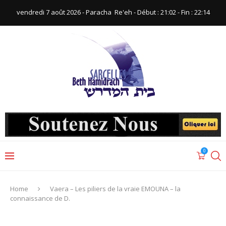
vendredi 7 août 2026 - Paracha ‪ Re'eh‬ - Début : 21:02‬ - Fin : ‪22:14‬
0
Home
Vaera – Les piliers de la vraie EMOUNA – la
connaissance de D.