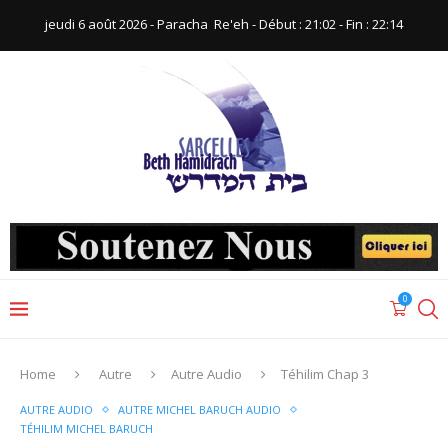
jeudi 6 août 2026 - Paracha ‪ Re'eh‬ - Début : 21:02‬ - Fin : ‪22:14‬
0
Home
Autre
Autre Audio
Téhilim Chap 3
AUTRE AUDIO
AUTRE MICHEL BARUCH AUDIO
TÉHILIM MICHEL BARUCH