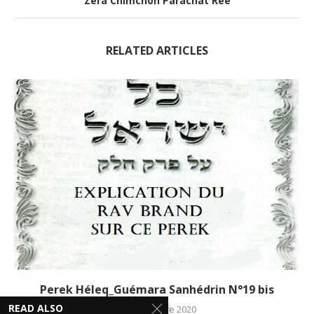
Zéra Chimchon Parachat Réé
RELATED ARTICLES
Perek Héleq_Guémara Sanhédrin N°19 bis
READ ALSO
24 novembre 2020