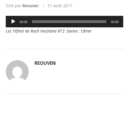
Ecrit par
Reouven
31 août 2017
Lecteur
00:00
00:00
audio
Les Téfilot de Roch Hachana N°2
. Genre : Other
REOUVEN