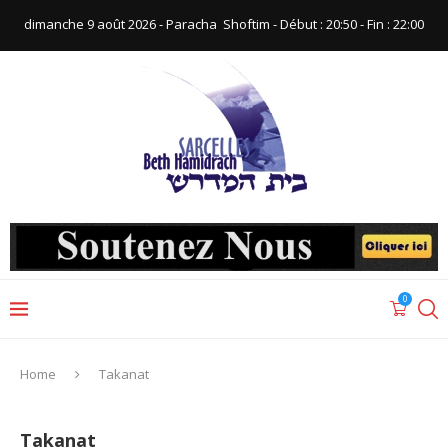
dimanche 9 août 2026 - Paracha ‪ Shoftim‬ - Début : 20:50‬ - Fin : ‪22:00‬
0
Home
Takanat
Takanat