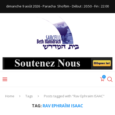
dimanche 9 août 2026 - Paracha ‪ Shoftim‬ - Début : 20:50‬ - Fin : ‪22:00‬
0
Home
Tags
Posts tagged with "Rav Ephraïm ISAAC"
TAG:
RAV EPHRAÏM ISAAC