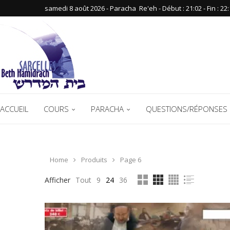
samedi 8 août 2026 - Paracha ‪ Re'eh‬ - Début : 21:02‬ - Fin : ‪22:
ACCUEIL
COURS
PARACHA
QUESTIONS/RÉPONSES 
Home
Produits
Page 6
Afficher
Tout
9
24
36