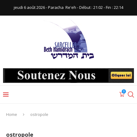
jeudi 6 août 2026 - Paracha ‪ Re'eh‬ - Début : 21:02‬ - Fin : ‪22:14‬
0
Home
ostropole
ostropole