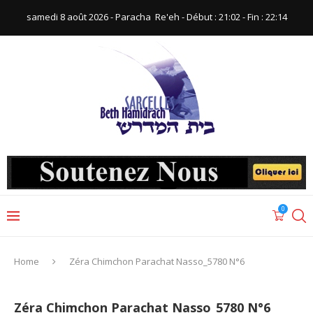
samedi 8 août 2026 - Paracha ‪ Re'eh‬ - Début : 21:02‬ - Fin : ‪22:14‬
0
Home
Zéra Chimchon Parachat Nasso_5780 N°6
Zéra Chimchon Parachat Nasso_5780 N°6