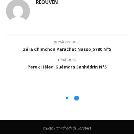
REOUVEN
previous post
Zéra Chimchon Parachat Nasso_5780 N°5
next post
Perek Héleq_Guémara Sanhédrin N°5
@Beth Hamidrach de Sarcelles