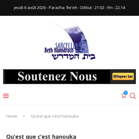
jeudi 6 août 2026 - Paracha ‪ Re'eh‬ - Début : 21:02‬ - Fin : ‪22:14‬
0
Home
Qu’est que c’est hanouka
Qu’est que c’est hanouka